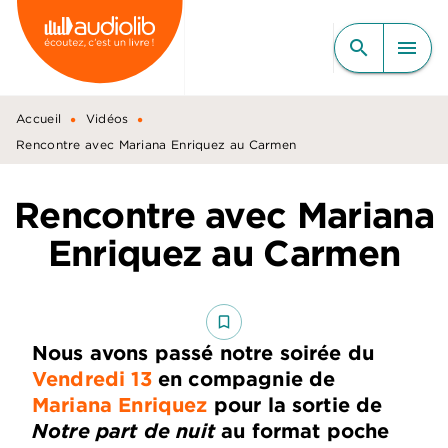
MENU
RECHERCHE
CONTENU
search
menu
PIED DE PAGE
•
•
Accueil
Vidéos
Rencontre avec Mariana Enriquez au Carmen
Rencontre avec Mariana
Enriquez au Carmen
bookmark_border
Nous avons passé notre soirée du
Vendredi 13
en compagnie de
Mariana Enriquez
pour la sortie de
Notre part de nuit
au format poche