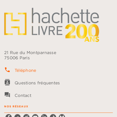
21 Rue du Montparnasse
75006 Paris
phone
Téléphone
contacts
Questions fréquentes
question_answer
Contact
NOS RÉSEAUX