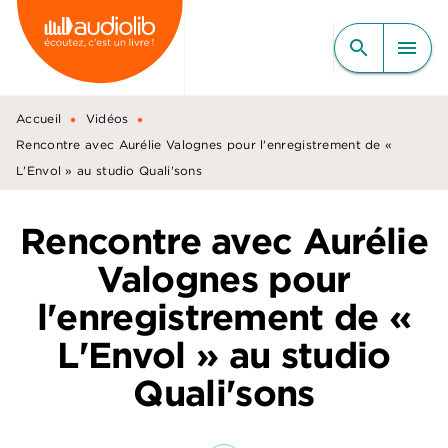
MENU
RECHERCHE
CONTENU
search
menu
PIED DE PAGE
•
•
Accueil
Vidéos
Rencontre avec Aurélie Valognes pour l'enregistrement de «
L'Envol » au studio Quali'sons
Rencontre avec Aurélie
Valognes pour
l'enregistrement de «
L'Envol » au studio
Quali'sons