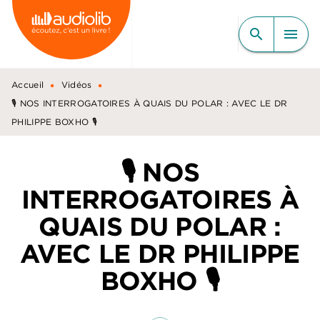
MENU
RECHERCHE
CONTENU
search
menu
PIED DE PAGE
•
•
Accueil
Vidéos
🎙️ NOS INTERROGATOIRES À QUAIS DU POLAR : AVEC LE DR
PHILIPPE BOXHO 🎙️
🎙️ NOS
INTERROGATOIRES À
QUAIS DU POLAR :
AVEC LE DR PHILIPPE
BOXHO 🎙️