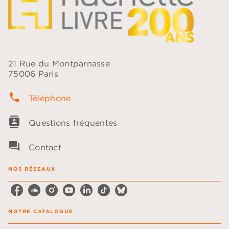
21 Rue du Montparnasse
75006 Paris
phone
Téléphone
contacts
Questions fréquentes
question_answer
Contact
NOS RÉSEAUX
NOTRE CATALOGUE