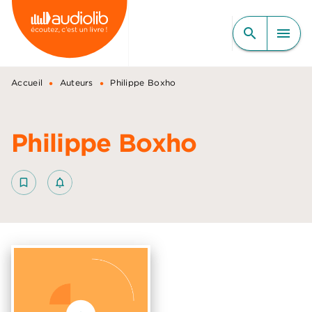
MENU
RECHERCHE
CONTENU
search
menu
PIED DE PAGE
•
•
Accueil
Auteurs
Philippe Boxho
Philippe Boxho
bookmark_border
notifications_none_outlined