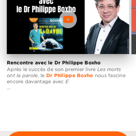
Rencontre avec le Dr Philippe Boxho
Après le succès de son premier livre
Les morts
ont la parole
, le
Dr Philippe Boxho
nous fascine
S
encore davantage avec
E
L
…
d