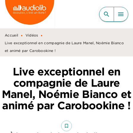
MENU
RECHERCHE
CONTENU
search
menu
PIED DE PAGE
•
•
Accueil
Vidéos
Live exceptionnel en compagnie de Laure Manel, Noémie Bianco
et animé par Carobookine !
Live exceptionnel en
compagnie de Laure
Manel, Noémie Bianco et
animé par Carobookine !
bookmark_border