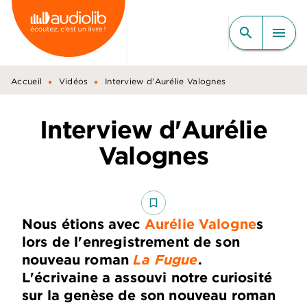
MENU
RECHERCHE
CONTENU
search
menu
PIED DE PAGE
•
•
Accueil
Vidéos
Interview d'Aurélie Valognes
Interview d'Aurélie
Valognes
bookmark_border
Nous étions avec
Aurélie Valogne
s
lors de l'enregistrement de son
nouveau roman
La Fugue
.
L'écrivaine a assouvi notre curiosité
sur la genèse de son nouveau roman