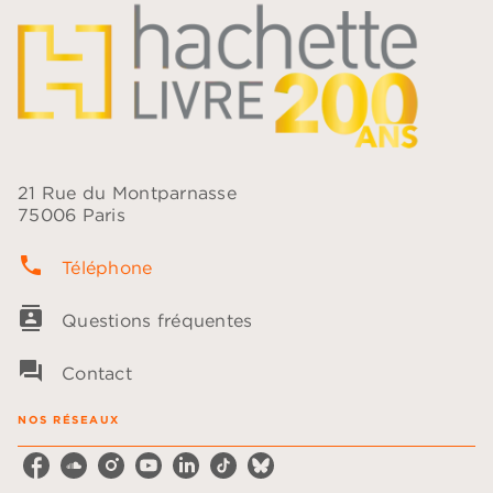
21 Rue du Montparnasse
75006 Paris
phone
Téléphone
contacts
Questions fréquentes
question_answer
Contact
NOS RÉSEAUX