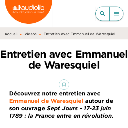
MENU
RECHERCHE
CONTENU
search
menu
PIED DE PAGE
•
•
Accueil
Vidéos
Entretien avec Emmanuel de Waresquiel
Entretien avec Emmanuel
de Waresquiel
bookmark_border
Découvrez notre entretien avec
Emmanuel de Waresquiel
autour de
son ouvrage
Sept Jours - 17-23 juin
1789 : la France entre en révolution
.