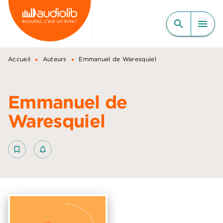
MENU
RECHERCHE
CONTENU
search
menu
PIED DE PAGE
•
•
Accueil
Auteurs
Emmanuel de Waresquiel
Emmanuel de
Waresquiel
bookmark_border
notifications_none_outlined