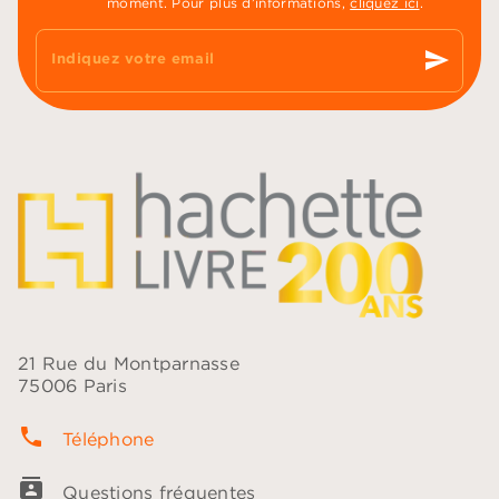
moment. Pour plus d’informations,
cliquez ici
.
send
Indiquez votre email
21 Rue du Montparnasse
75006 Paris
phone
Téléphone
contacts
Questions fréquentes