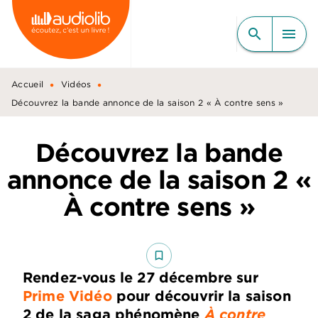
MENU
RECHERCHE
CONTENU
search
menu
PIED DE PAGE
•
•
Accueil
Vidéos
Découvrez la bande annonce de la saison 2 « À contre sens »
Découvrez la bande
annonce de la saison 2 «
À contre sens »
bookmark_border
Rendez-vous le 27 décembre sur
Prime Vidéo
pour découvrir la saison
2 de la saga phénomène
À
co
ntre