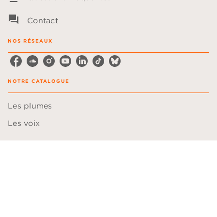
question_answer
Contact
NOS RÉSEAUX
NOTRE CATALOGUE
Les plumes
Les voix
LA MAISON
Qui sommes-nous ?
Boutique CD
Hachette Durable