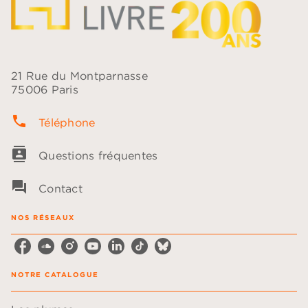
21 Rue du Montparnasse
75006 Paris
phone
Téléphone
contacts
Questions fréquentes
question_answer
Contact
NOS RÉSEAUX
NOTRE CATALOGUE