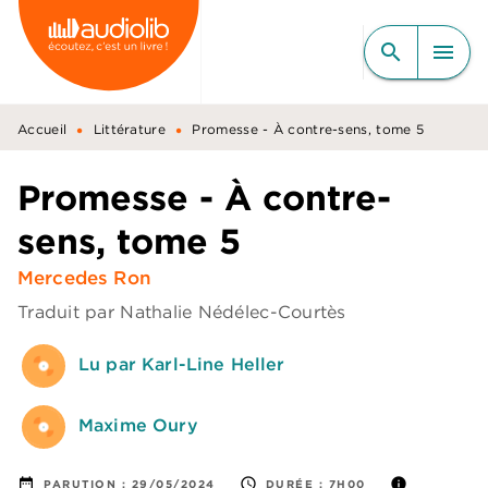
MENU
RECHERCHE
CONTENU
search
menu
PIED DE PAGE
•
•
Accueil
Littérature
Promesse - À contre-sens, tome 5
Promesse - À contre-
sens, tome 5
Mercedes Ron
Traduit par
Nathalie Nédélec-Courtès
Lu par Karl-Line Heller
Maxime Oury
date_range
access_time
info
PARUTION :
29/05/2024
DURÉE :
7H00