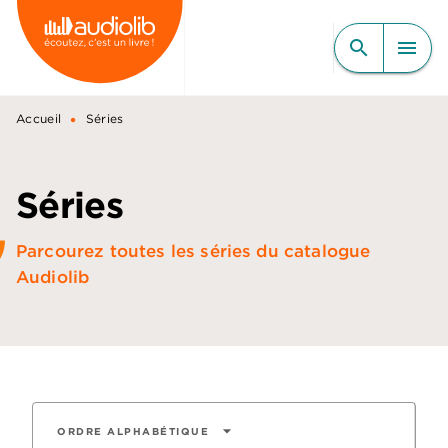
MENU
RECHERCHE
CONTENU
search
menu
PIED DE PAGE
•
Accueil
Séries
Séries
Parcourez toutes les séries du catalogue
Audiolib
arrow_drop_down
ORDRE ALPHABÉTIQUE