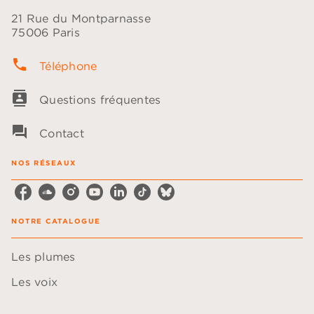
21 Rue du Montparnasse
75006 Paris
phone
Téléphone
contacts
Questions fréquentes
question_answer
Contact
NOS RÉSEAUX
NOTRE CATALOGUE
Les plumes
Les voix