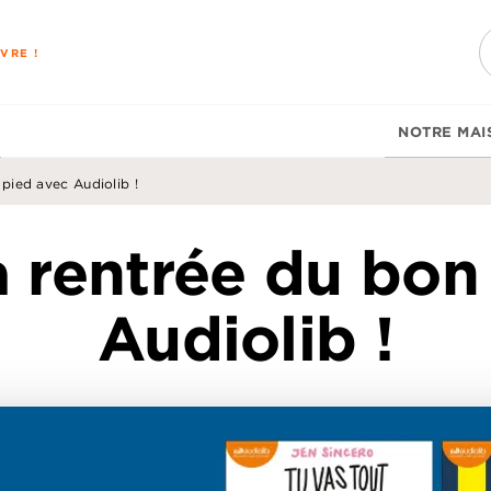
PIED DE PAGE
VRE !
NOTRE MAI
pied avec Audiolib !
a rentrée du bon
Audiolib !