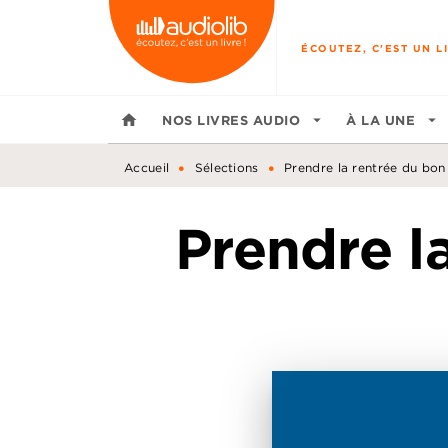
MENU
RECHERCHE
CONTENU
ÉCOUTEZ, C'EST UN LI
home
NOS LIVRES AUDIO
arrow_drop_down
À LA UNE
arrow_drop_down
•
•
Accueil
Sélections
Prendre la rentrée du bon 
Prendre l