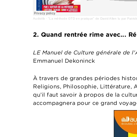
Audiolib
·
"La méthode GTD en pratique" de David Allen lu par Patric
2. Quand rentrée rime avec... Ré
LE Manuel de Culture générale de l'A
Emmanuel Dekoninck
À travers de grandes périodes histor
Religions, Philosophie, Littérature
qu’il faut savoir à propos de la cu
accompagnera pour ce grand voyage à