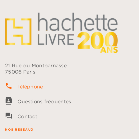
21 Rue du Montparnasse
75006 Paris
phone
Téléphone
contacts
Questions fréquentes
question_answer
Contact
NOS RÉSEAUX