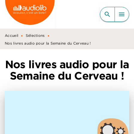
MENU
RECHERCHE
CONTENU
search
menu
PIED DE PAGE
•
•
Accueil
Sélections
Nos livres audio pour la Semaine du Cerveau !
Nos livres audio pour la
Semaine du Cerveau !