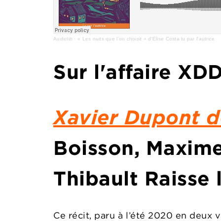
Audiolib
·
« Les nuits que l'on choisit » d'Élise Costa lu par l'autrice
Sur l'affaire XDD
Xavier Dupont d
Boisson, Maxim
Thibault Raisse
Ce récit, paru à l’été 2020 en deux