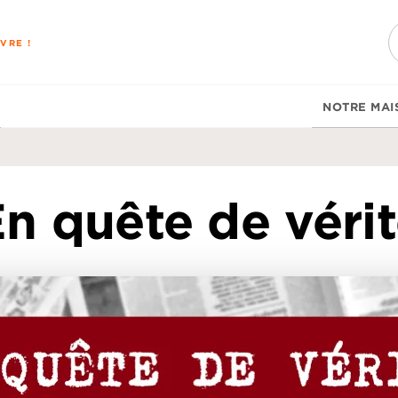
PIED DE PAGE
VRE !
NOTRE MAI
n quête de véri