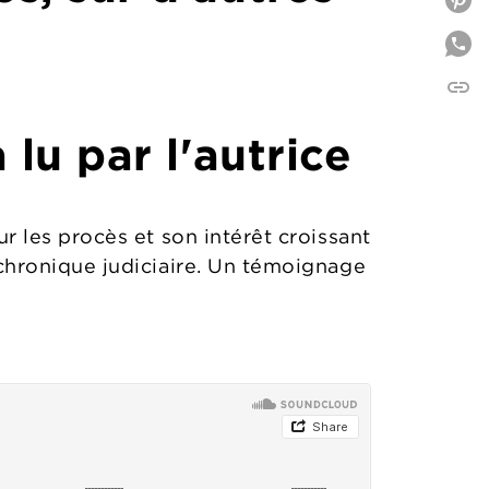
P
link
C
a
lu par l'autrice
r les procès et son intérêt croissant
 chronique judiciaire. Un témoignage