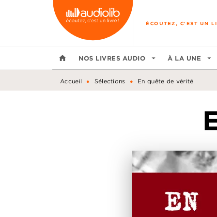
MENU
RECHERCHE
CONTENU
ÉCOUTEZ, C'EST UN LI
home
NOS LIVRES AUDIO
arrow_drop_down
À LA UNE
arrow_drop_down
•
•
Accueil
Sélections
En quête de vérité
E