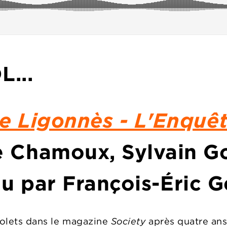
L...
e Ligonnès - L'Enquê
e Chamoux, Sylvain 
lu par
François-Éric 
 volets dans le magazine
Society
après quatre ans 