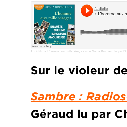
Audiolib
·
« L'homme aux mille visages » de Sonia Kronlund lu par Flo
Sur le violeur de
Sambre : Radiosc
Géraud
lu par
Ch