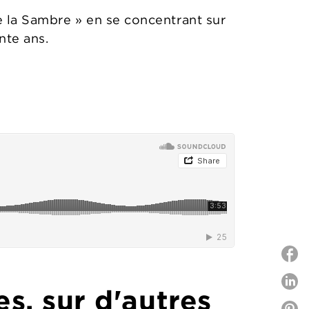
 de la Sambre » en se concentrant sur
nte ans.
P
es, sur d'autres