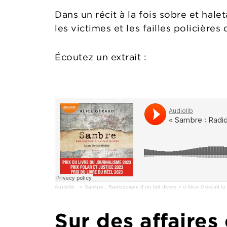
Dans un récit à la fois sobre et halet
les victimes et les failles policière
Écoutez un extrait :
Audiolib
·
« Sambre : Radioscopie d'un fait divers » d'Alice Géraud lu 
Sur des affaires