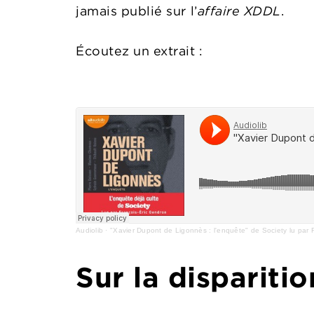
jamais publié sur l’
affaire XDDL
.
Écoutez un extrait :
Audiolib
·
"Xavier Dupont de Ligonnès : l'enquête" de Society lu par 
Sur la disparitio