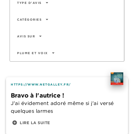
arrow_drop_down
TYPE D'AVIS
arrow_drop_down
CATÉGORIES
arrow_drop_down
AVIS SUR
arrow_drop_down
PLUME ET VOIX
HTTPS://WWW.NETGALLEY.FR/
Bravo à l'autrice !
J'ai évidement adoré même si j'ai versé
quelques larmes
add_circle
LIRE LA SUITE