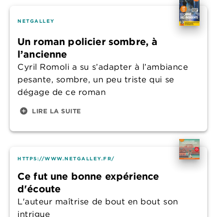
NETGALLEY
Un roman policier sombre, à
l’ancienne
Cyril Romoli a su s’adapter à l’ambiance
pesante, sombre, un peu triste qui se
dégage de ce roman
add_circle
LIRE LA SUITE
HTTPS://WWW.NETGALLEY.FR/
Ce fut une bonne expérience
d'écoute
L'auteur maîtrise de bout en bout son
intrigue