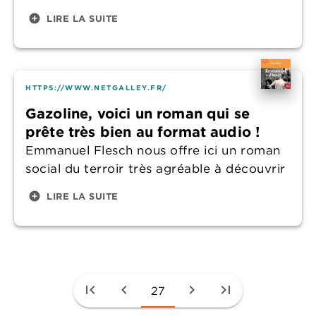
add_circle
LIRE LA SUITE
HTTPS://WWW.NETGALLEY.FR/
Gazoline, voici un roman qui se
prête très bien au format audio !
Emmanuel Flesch nous offre ici un roman
social du terroir très agréable à découvrir
add_circle
LIRE LA SUITE
first_page
chevron_left
chevron_right
last_page
27