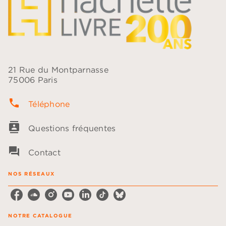
21 Rue du Montparnasse
75006 Paris
phone
Téléphone
contacts
Questions fréquentes
question_answer
Contact
NOS RÉSEAUX
NOTRE CATALOGUE