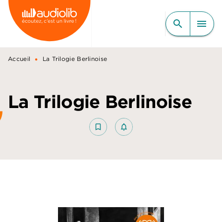
MENU
RECHERCHE
CONTENU
search
menu
PIED DE PAGE
•
Accueil
La Trilogie Berlinoise
La Trilogie Berlinoise
bookmark_border
notifications_none_outlined