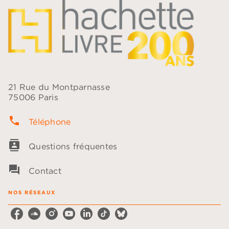
21 Rue du Montparnasse
75006 Paris
phone
Téléphone
contacts
Questions fréquentes
question_answer
Contact
NOS RÉSEAUX