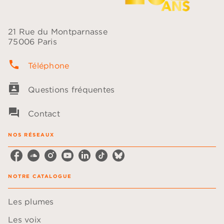
21 Rue du Montparnasse
75006 Paris
phone
Téléphone
contacts
Questions fréquentes
question_answer
Contact
NOS RÉSEAUX
NOTRE CATALOGUE
Les plumes
Les voix