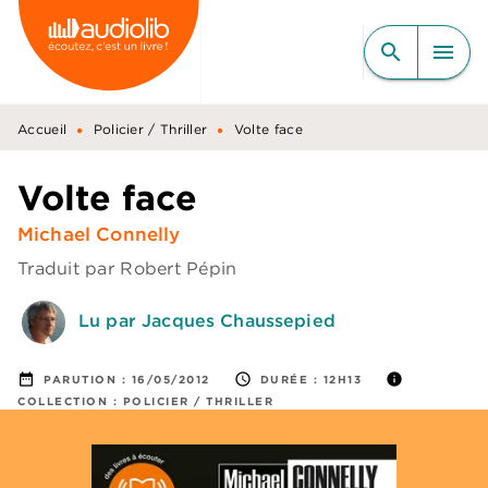
MENU
RECHERCHE
CONTENU
search
menu
PIED DE PAGE
•
•
Accueil
Policier / Thriller
Volte face
Volte face
Michael Connelly
Traduit par
Robert Pépin
Lu par Jacques Chaussepied
date_range
access_time
info
PARUTION :
16/05/2012
DURÉE :
12H13
COLLECTION :
POLICIER / THRILLER