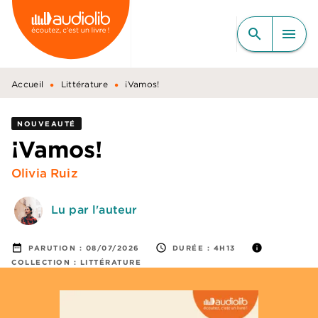
MENU
RECHERCHE
CONTENU
search
menu
PIED DE PAGE
•
•
Accueil
Littérature
¡Vamos!
NOUVEAUTÉ
¡Vamos!
Olivia Ruiz
Lu par l'auteur
date_range
access_time
info
PARUTION :
08/07/2026
DURÉE :
4H13
COLLECTION :
LITTÉRATURE