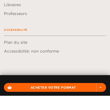
Libraires
Professeurs
ACCESSIBILITÉ
Plan du site
Accessibilité: non conforme
Données personnelles
Paramétrer vos cookies
shopping_basket
ACHETER VOTRE FORMAT
arrow_drop_down
Mentions légales
Conditions générales d'utilisation
Charte de référencement