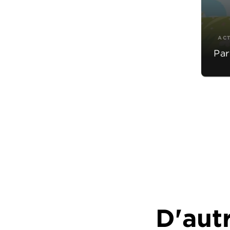
AC
Par
D'autr