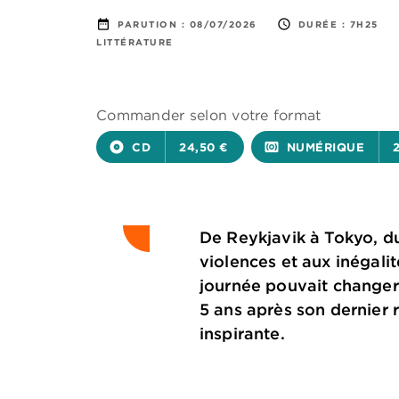
date_range
access_time
PARUTION :
08/07/2026
DURÉE :
7H25
LITTÉRATURE
Commander selon votre format
album
CD
24,50 €
surround_sound
NUMÉRIQUE
De Reykjavik à Tokyo, du
violences et aux inégalit
journée pouvait changer 
5 ans après son dernier 
inspirante.