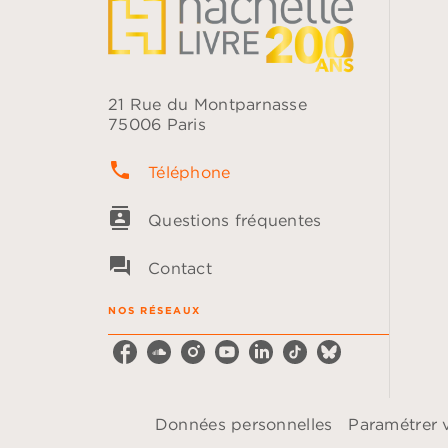
21 Rue du Montparnasse
75006 Paris
phone
Téléphone
contacts
Questions fréquentes
question_answer
Contact
NOS RÉSEAUX
Données personnelles
Paramétrer 