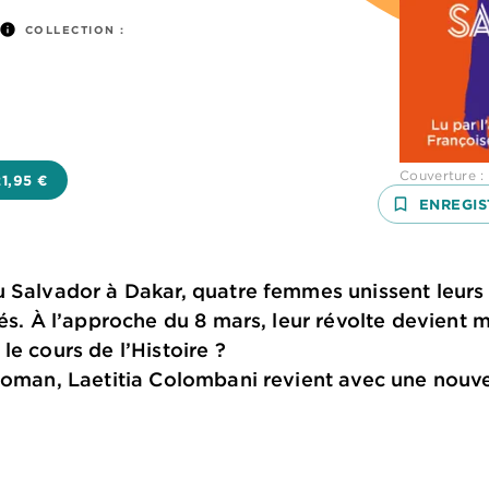
info
COLLECTION :
Couverture :
21,95 €
bookmark_border
ENREGIS
 Salvador à Dakar, quatre femmes unissent leurs 
és. À l’approche du 8 mars, leur révolte devient m
le cours de l’Histoire ?
roman, Laetitia Colombani revient avec une nouve