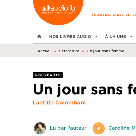
MENU
RECHERCHE
CONTENU
ÉCOUTEZ, C'EST UN LI
home
NOS LIVRES AUDIO
arrow_drop_down
À LA UNE
arrow_drop_down
•
•
Accueil
Littérature
Un jour sans femme
NOUVEAUTÉ
Un jour sans
Laetitia Colombani
Lu par l'auteur
Caroline M