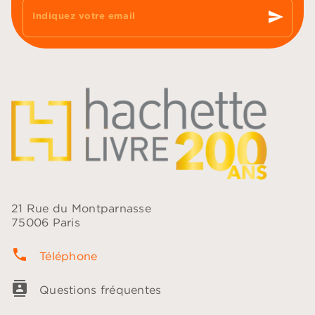
send
Indiquez votre email
21 Rue du Montparnasse
75006 Paris
phone
Téléphone
contacts
Questions fréquentes