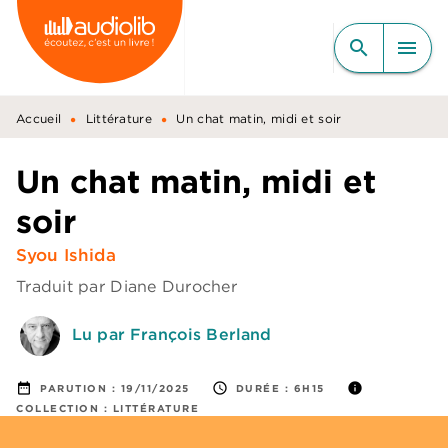
MENU
RECHERCHE
CONTENU
search
menu
PIED DE PAGE
•
•
Accueil
Littérature
Un chat matin, midi et soir
Un chat matin, midi et
soir
Syou Ishida
Traduit par
Diane Durocher
Lu par François Berland
date_range
access_time
info
PARUTION :
19/11/2025
DURÉE :
6H15
COLLECTION :
LITTÉRATURE