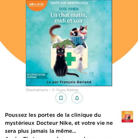
Illustrations : © Yuzu Katou
bookmark_border
notifications_none_outlined
Poussez les portes de la clinique du
mystérieux Docteur Nike, et votre vie ne
sera plus jamais la même…