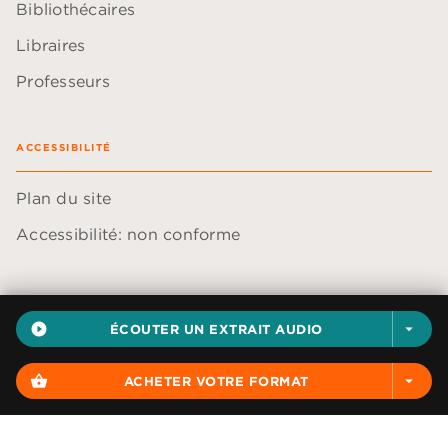
Bibliothécaires
Libraires
Professeurs
ACCESSIBILITÉ
Plan du site
Accessibilité: non conforme
play_circle_filled
ÉCOUTER UN EXTRAIT AUDIO
arrow_drop_down
Données personnelles
Paramétrer vos cookies
shopping_basket
ACHETER VOTRE FORMAT
arrow_drop_down
Mentions légales
Conditions générales d'utilisation