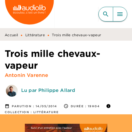
MENU
RECHERCHE
CONTENU
search
menu
PIED DE PAGE
•
•
Accueil
Littérature
Trois mille chevaux-vapeur
Trois mille chevaux-
vapeur
Antonin Varenne
Lu par Philippe Allard
date_range
access_time
info
PARUTION :
14/05/2014
DURÉE :
19H04
COLLECTION :
LITTÉRATURE