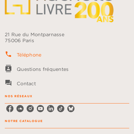
21 Rue du Montparnasse
75006 Paris
phone
Téléphone
contacts
Questions fréquentes
question_answer
Contact
NOS RÉSEAUX
NOTRE CATALOGUE