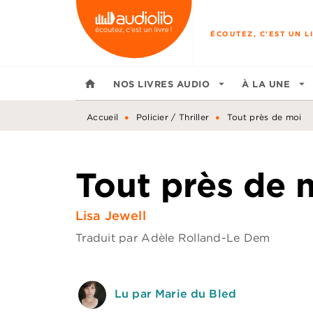
MENU
RECHERCHE
CONTENU
ÉCOUTEZ, C'EST UN LI
home
NOS LIVRES AUDIO
arrow_drop_down
À LA UNE
arrow_drop_down
•
•
Accueil
Policier / Thriller
Tout près de moi
Tout près de 
Lisa Jewell
Traduit par
Adèle Rolland-Le Dem
Lu par Marie du Bled