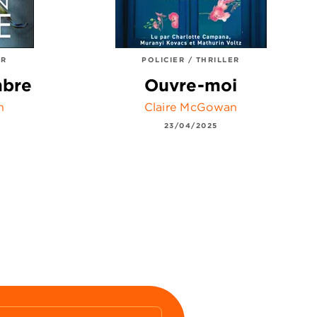
ER
POLICIER / THRILLER
mbre
Ouvre-moi
n
Claire McGowan
23/04/2025