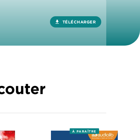
download
TÉLÉCHARGER
écouter
À PARAÎTRE