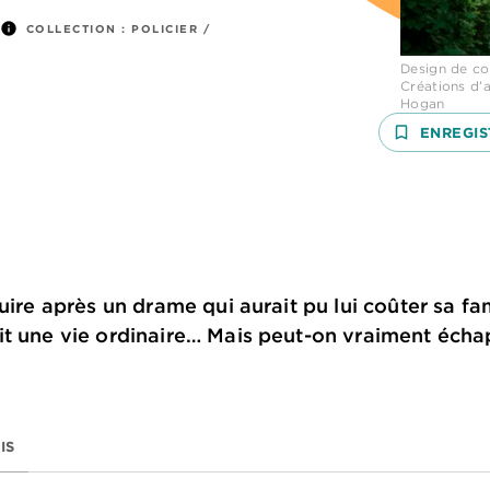
info
COLLECTION :
POLICIER /
Design de co
Créations d’
Hogan
bookmark_border
ENREGIS
uire après un drame qui aurait pu lui coûter sa fami
it une vie ordinaire… Mais peut-on vraiment écha
IS