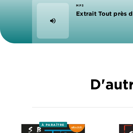
MP3
Extrait Tout près 
volume_up
D'autr
À PARAÎTRE