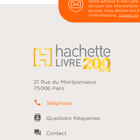
Votre adresse e-mail sera
envoyer des informations s
pouvez vous désinscrire à
d’informations,
cliquez ici
.
21 Rue du Montparnasse
75006 Paris
phone
Téléphone
contacts
Questions fréquentes
question_answer
Contact