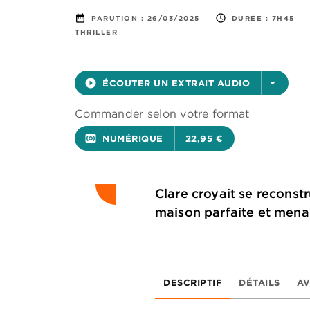
date_range
access_time
PARUTION :
26/03/2025
DURÉE :
7H45
THRILLER
play_circle_filled
ÉCOUTER UN EXTRAIT AUDIO
arrow_drop_down
Commander selon votre format
surround_sound
NUMÉRIQUE
22,95 €
Clare croyait se reconstr
maison parfaite et mena
DESCRIPTIF
DÉTAILS
AV