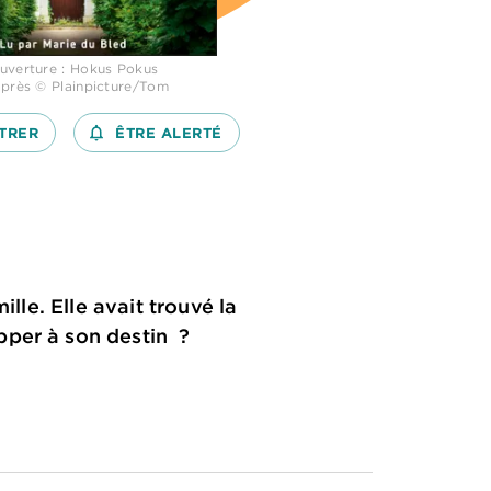
uverture : Hokus Pokus
après © Plainpicture/Tom
TRER
notifications_none_outlined
ÊTRE ALERTÉ
lle. Elle avait trouvé la
pper à son destin ?