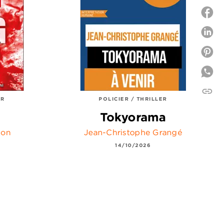
P
P
link
C
ER
POLICIER / THRILLER
Tokyorama
son
Jean-Christophe Grangé
14/10/2026