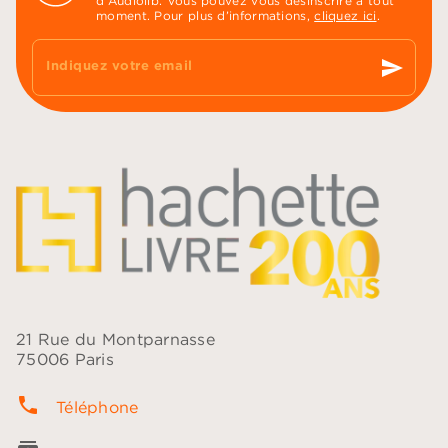
d'Audiolib. Vous pouvez vous désinscrire à tout
moment. Pour plus d’informations,
cliquez ici
.
send
Indiquez votre email
21 Rue du Montparnasse
75006 Paris
phone
Téléphone