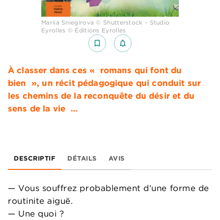
Mariia Sniegirova © Shutterstock - Studio
Eyrolles © Éditions Eyrolles
bookmark_border
notifications_none_outlined
À classer dans ces « romans qui font du
bien », un récit pédagogique qui conduit sur
les chemins de la reconquête du désir et du
sens de la vie …
DESCRIPTIF
DÉTAILS
AVIS
— Vous souffrez probablement d’une forme de
routinite aiguë.
— Une quoi ?