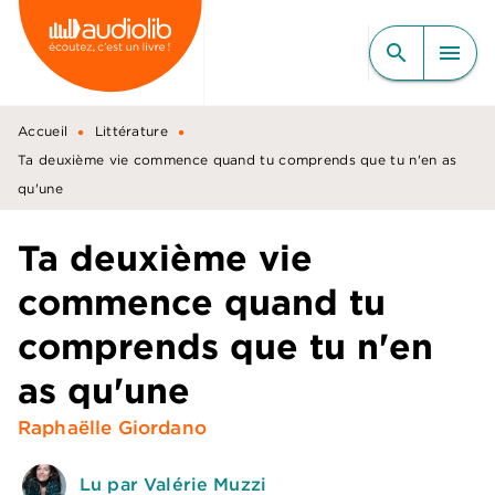
MENU
RECHERCHE
CONTENU
search
menu
PIED DE PAGE
•
•
Accueil
Littérature
Ta deuxième vie commence quand tu comprends que tu n'en as
qu'une
Ta deuxième vie
commence quand tu
comprends que tu n'en
as qu'une
Raphaëlle Giordano
Lu par Valérie Muzzi