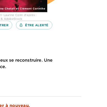
© Laurine Colin d'après :
k & AdobeStock
TRER
notifications_none_outlined
ÊTRE ALERTÉ
eux se reconstruire. Une
ce.
ser à nouveau.