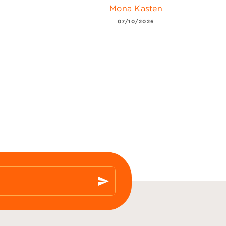
Mona Kasten
07/10/2026
send