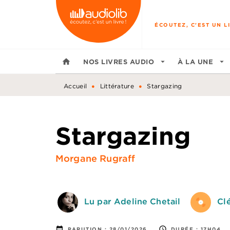
MENU
RECHERCHE
CONTENU
ÉCOUTEZ, C'EST UN LI
home
NOS LIVRES AUDIO
arrow_drop_down
À LA UNE
arrow_drop_down
•
•
Accueil
Littérature
Stargazing
Stargazing
Morgane Rugraff
Lu par Adeline Chetail
Cl
date_range
access_time
PARUTION :
28/01/2026
DURÉE :
17H04