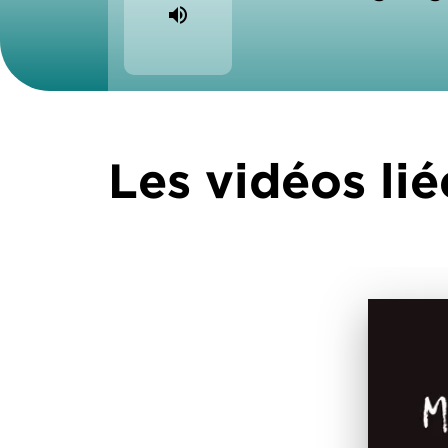
volume_up
Les vidéos lié