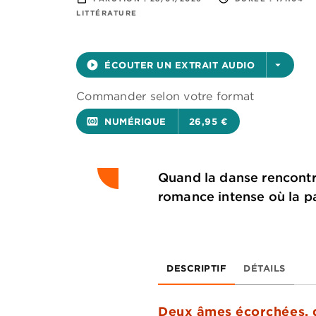
LITTÉRATURE
play_circle_filled
ÉCOUTER UN EXTRAIT AUDIO
arrow_drop_down
Commander selon votre format
surround_sound
NUMÉRIQUE
26,95 €
Quand la danse rencontre
romance intense où la pa
DESCRIPTIF
DÉTAILS
Deux âmes écorchées, d