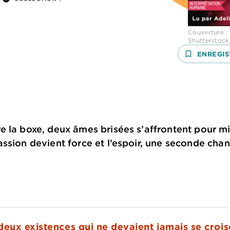
Couverture : 
Shutterstoc
bookmark_border
ENREGIS
 la boxe, deux âmes brisées s’affrontent pour mi
ssion devient force et l’espoir, une seconde chan
eux existences qui ne devaient jamais se croi