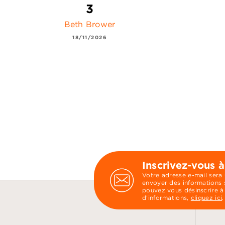
3
Beth Brower
18/11/2026
Inscrivez-vous à
Votre adresse e-mail sera
envoyer des informations s
pouvez vous désinscrire à
d’informations,
cliquez ici
.