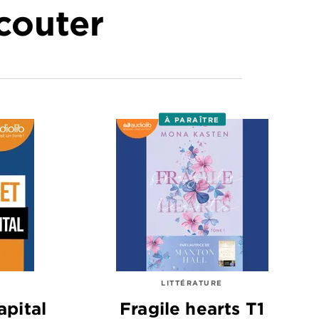
écouter
À PARAÎTRE
LITTÉRATURE
apital
Fragile hearts T1