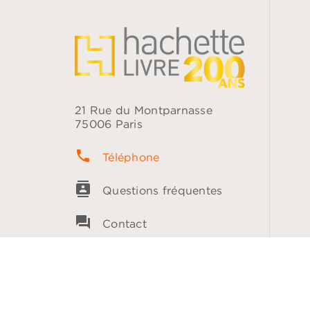
21 Rue du Montparnasse
75006 Paris
phone
Téléphone
contacts
Questions fréquentes
question_answer
Contact
NOS RÉSEAUX