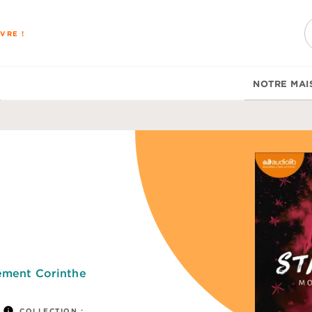
PIED DE PAGE
VRE !
NOTRE MAI
ément Corinthe
info
COLLECTION :