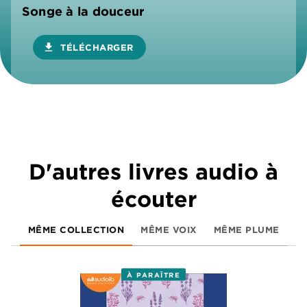
Songe à la douceur
download
TÉLÉCHARGER
D'autres livres audio à
écouter
MÊME COLLECTION
MÊME VOIX
MÊME PLUME
À PARAÎTRE