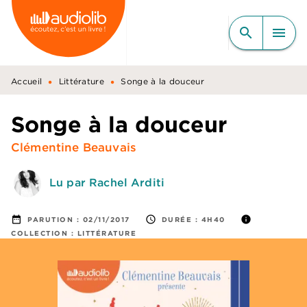
MENU
RECHERCHE
CONTENU
search
menu
PIED DE PAGE
•
•
Accueil
Littérature
Songe à la douceur
Songe à la douceur
Clémentine Beauvais
Lu par Rachel Arditi
date_range
access_time
info
PARUTION :
02/11/2017
DURÉE :
4H40
COLLECTION :
LITTÉRATURE