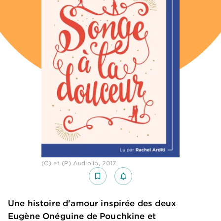
(C) et (P) Audiolib, 2017
bookmark_border
notifications_none_outlined
Une histoire d'amour inspirée des deux
Eugène Onéguine de Pouchkine et