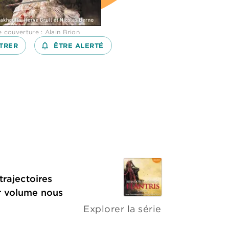
de couverture : Alain Brion
TRER
notifications_none_outlined
ÊTRE ALERTÉ
trajectoires
er volume nous
Explorer la série