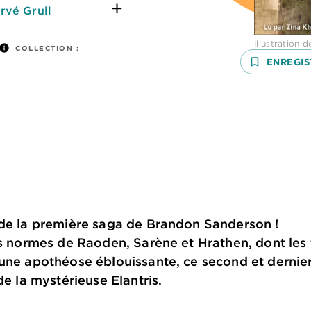
rvé Grull
Illustration 
info
COLLECTION :
bookmark_border
ENREGIS
 de la première saga de Brandon Sanderson !
rs normes de Raoden, Sarène et Hrathen, dont les 
 une apothéose éblouissante, ce second et derni
de la mystérieuse Elantris.