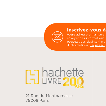
Inscrivez-vous à
Votre adresse e-mail sera
envoyer des informations s
pouvez vous désinscrire à
d’informations,
cliquez ici
.
21 Rue du Montparnasse
75006 Paris