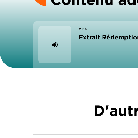
MP3
Extrait Rédemptio
volume_up
D'autr