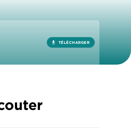
download
TÉLÉCHARGER
écouter