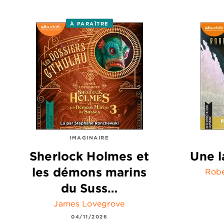
À PARAÎTRE
IMAGINAIRE
Sherlock Holmes et
Une l
les démons marins
Robe
du Suss…
James Lovegrove
04/11/2026