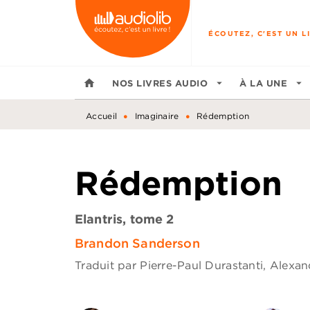
MENU
RECHERCHE
CONTENU
ÉCOUTEZ, C'EST UN LI
home
NOS LIVRES AUDIO
arrow_drop_down
À LA UNE
arrow_drop_down
•
•
Accueil
Imaginaire
Rédemption
Rédemption
Elantris, tome 2
Brandon Sanderson
Traduit par
Pierre-Paul Durastanti
,
Alexan