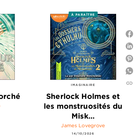
À PARAÎTRE
P
P
link
C
IMAGINAIRE
orché
Sherlock Holmes et
les monstruosités du
e
Misk…
James Lovegrove
14/10/2026