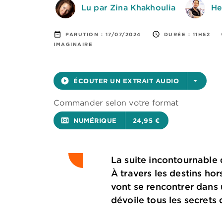
Lu par Zina Khakhoulia
He
date_range
access_time
PARUTION :
17/07/2024
DURÉE :
11H52
IMAGINAIRE
play_circle_filled
ÉCOUTER UN EXTRAIT AUDIO
arrow_drop_down
Commander selon votre format
surround_sound
NUMÉRIQUE
24,95 €
La suite incontournable
À travers les destins ho
vont se rencontrer dans
dévoile tous les secrets 