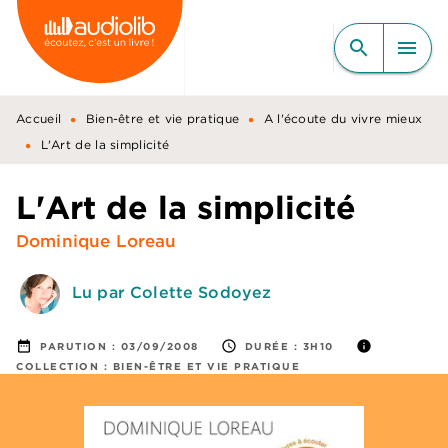
MENU
RECHERCHE
CONTENU
search
menu
PIED DE PAGE
•
•
Accueil
Bien-être et vie pratique
A l'écoute du vivre mieux
•
L'Art de la simplicité
L'Art de la simplicité
Dominique Loreau
Lu par Colette Sodoyez
date_range
access_time
info
PARUTION :
03/09/2008
DURÉE :
3H10
COLLECTION :
BIEN-ÊTRE ET VIE PRATIQUE