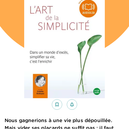
bookmark_border
notifications_none_outlined
Nous gagnerions à une vie plus dépouillée.
Mais vider ses placards ne suffit pas : il faut