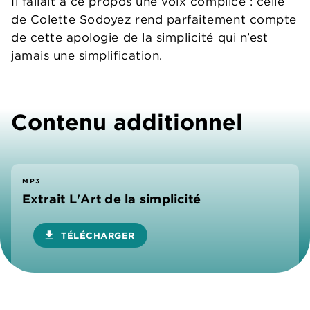
Il fallait à ce propos une voix complice : celle
de Colette Sodoyez rend parfaitement compte
de cette apologie de la simplicité qui n’est
jamais une simplification.
Contenu additionnel
MP3
Extrait L'Art de la simplicité
download
TÉLÉCHARGER