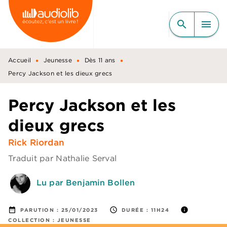
MENU
RECHERCHE
CONTENU
search
menu
PIED DE PAGE
•
•
•
Accueil
Jeunesse
Dès 11 ans
Percy Jackson et les dieux grecs
Percy Jackson et les
dieux grecs
Rick Riordan
Traduit par
Nathalie Serval
Lu par Benjamin Bollen
date_range
access_time
info
PARUTION :
25/01/2023
DURÉE :
11H24
COLLECTION :
JEUNESSE