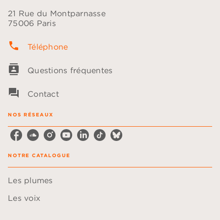
21 Rue du Montparnasse
75006 Paris
phone
Téléphone
contacts
Questions fréquentes
question_answer
Contact
NOS RÉSEAUX
NOTRE CATALOGUE
Les plumes
Les voix