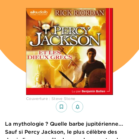
Couverture : Steve Stone
bookmark_border
notifications_none_outlined
La mythologie ? Quelle barbe jupitérienne...
Sauf si Percy Jackson, le plus célèbre des