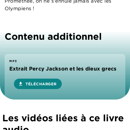
Prométhée, on ne s'ennuie jamais avec les
Olympiens !
Contenu additionnel
MP3
Extrait Percy Jackson et les dieux grecs
download
TÉLÉCHARGER
Les vidéos liées à ce livre
audio