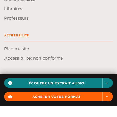
Libraires
Professeurs
ACCESSIBILITÉ
Plan du site
Accessibilité: non conforme
play_circle_filled
ÉCOUTER UN EXTRAIT AUDIO
arrow_drop_down
Données personnelles
Paramétrer vos cookies
shopping_basket
ACHETER VOTRE FORMAT
arrow_drop_down
Mentions légales
Conditions générales d'utilisation
Charte de référencement