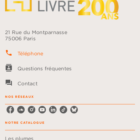
21 Rue du Montparnasse
75006 Paris
phone
Téléphone
contacts
Questions fréquentes
question_answer
Contact
NOS RÉSEAUX
NOTRE CATALOGUE
Les plumes