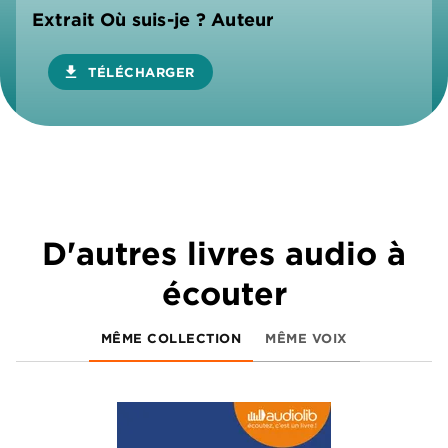
Extrait Où suis-je ? Auteur
download
TÉLÉCHARGER
D'autres livres audio à
écouter
MÊME COLLECTION
MÊME VOIX