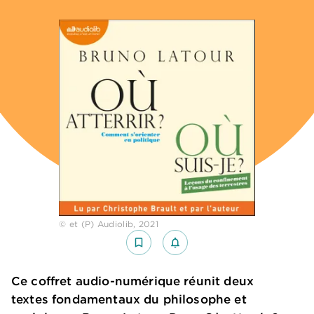
© et (P) Audiolib, 2021
bookmark_border
notifications_none_outlined
Ce coffret audio-numérique réunit deux
textes fondamentaux du philosophe et