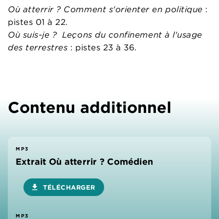
Où atterrir ? Comment s'orienter en politique
:
pistes 01 à 22.
Où suis-je ?
Leçons du confinement à l'usage
des terrestres
: pistes 23 à 36.
Contenu additionnel
MP3
Extrait Où atterrir ? Comédien
download
TÉLÉCHARGER
MP3