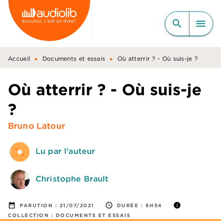
MENU
RECHERCHE
CONTENU
search
menu
PIED DE PAGE
•
•
Accueil
Documents et essais
Où atterrir ? - Où suis-je ?
Où atterrir ? - Où suis-je
?
Bruno Latour
Lu par l'auteur
Christophe Brault
date_range
access_time
info
PARUTION :
21/07/2021
DURÉE :
6H54
COLLECTION :
DOCUMENTS ET ESSAIS