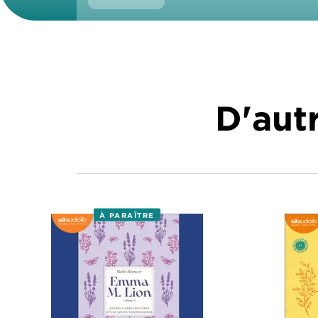
D'autr
À PARAÎTRE