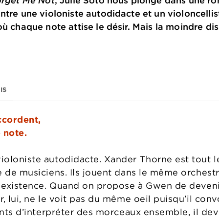
rget Me Not
, Julie Soto nous plonge dans une r
tre une violoniste autodidacte et un violoncelliste
où chaque note attise le désir. Mais la moindre di
IS
ccordent,
e note.
oloniste autodidacte. Xander Thorne est tout l
e de musiciens. Ils jouent dans le même orchestr
n existence. Quand on propose à Gwen de devenir 
, lui, ne le voit pas du même oeil puisqu’il con
ints d’interpréter des morceaux ensemble, il devi