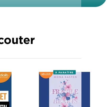
écouter
À PARAÎTRE