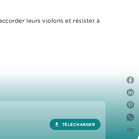
accorder leurs violons et résister à
P
P
download
TÉLÉCHARGER
link
C