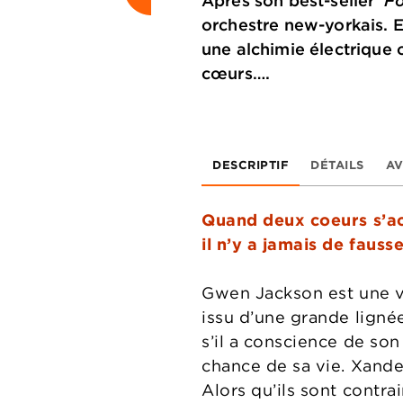
Après son best-seller
Fo
orchestre new-yorkais. En
une alchimie électrique 
cœurs….
DESCRIPTIF
DÉTAILS
AV
Quand deux coeurs s’a
il n’y a jamais de fauss
Gwen Jackson est une vi
issu d’une grande ligné
s’il a conscience de so
chance de sa vie. Xander
Alors qu’ils sont contra