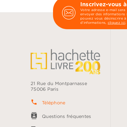
Inscrivez-vous à
Votre adresse e-mail sera
envoyer des informations s
pouvez vous désinscrire à
d’informations,
cliquez ici
.
21 Rue du Montparnasse
75006 Paris
phone
Téléphone
contacts
Questions fréquentes