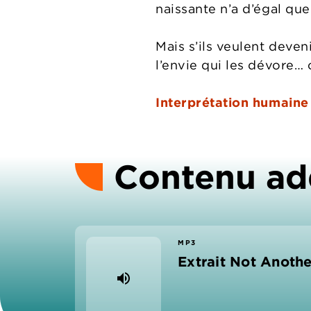
naissante n’a d’égal que
Mais s’ils veulent deven
l’envie qui les dévore… 
Interprétation humaine
Contenu ad
MP3
Extrait Not Anoth
volume_up