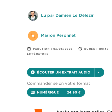
Lu par Damien Le Délézir
Marion Peronnet
date_range
access_time
PARUTION :
03/06/2026
DURÉE :
10H49
LITTÉRATURE
play_circle_filled
ÉCOUTER UN EXTRAIT AUDIO
arrow_drop_down
Commander selon votre format
surround_sound
NUMÉRIQUE
24,95 €