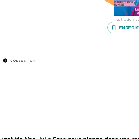
Illustration 
bookmark_border
ENREGIS
info
COLLECTION :