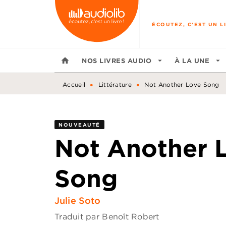
MENU
RECHERCHE
CONTENU
ÉCOUTEZ, C'EST UN LI
home
NOS LIVRES AUDIO
arrow_drop_down
À LA UNE
arrow_drop_down
•
•
Accueil
Littérature
Not Another Love Song
NOUVEAUTÉ
Not Another 
Song
Julie Soto
Traduit par
Benoît Robert