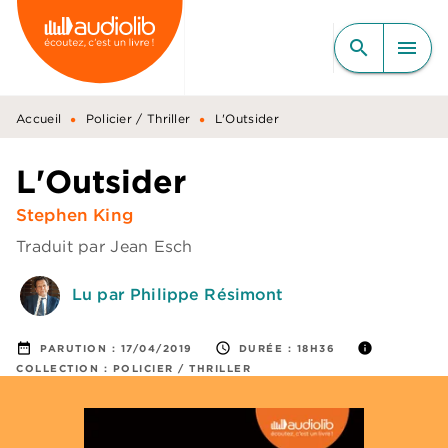
MENU
RECHERCHE
CONTENU
search
menu
PIED DE PAGE
•
•
Accueil
Policier / Thriller
L'Outsider
L'Outsider
Stephen King
Traduit par
Jean Esch
Lu par Philippe Résimont
date_range
access_time
info
PARUTION :
17/04/2019
DURÉE :
18H36
COLLECTION :
POLICIER / THRILLER