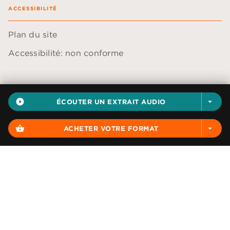
ACCESSIBILITÉ
Plan du site
Accessibilité: non conforme
play_circle_filled
ÉCOUTER UN EXTRAIT AUDIO
arrow_drop_down
Données personnelles
Paramétrer vos cookies
shopping_basket
ACHETER VOTRE FORMAT
arrow_drop_down
Mentions légales
Conditions générales d'utilisation
Charte de référencement
AUDIOLIB© 2026