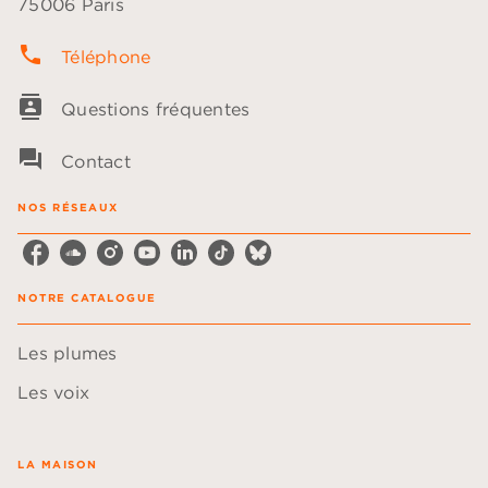
75006 Paris
phone
Téléphone
contacts
Questions fréquentes
question_answer
Contact
NOS RÉSEAUX
NOTRE CATALOGUE
Les plumes
Les voix
LA MAISON