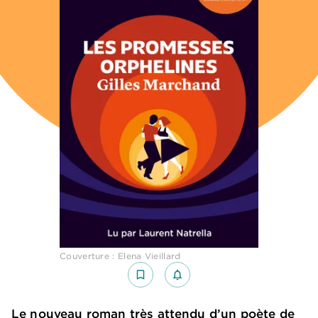
Couverture : Elena Vieillard
bookmark_border
notifications_none_outlined
Le nouveau roman très attendu d’un poète de