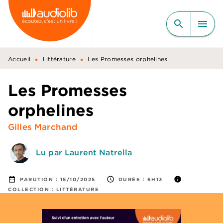
MENU
RECHERCHE
CONTENU
search
menu
PIED DE PAGE
•
•
Accueil
Littérature
Les Promesses orphelines
Les Promesses
orphelines
Gilles Marchand
Lu par Laurent Natrella
date_range
access_time
info
PARUTION :
15/10/2025
DURÉE :
6H13
COLLECTION :
LITTÉRATURE