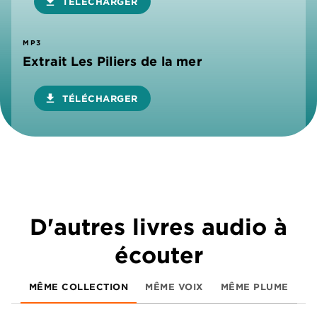
download
TÉLÉCHARGER
MP3
Extrait Les Piliers de la mer
download
TÉLÉCHARGER
D'autres livres audio à
écouter
MÊME COLLECTION
MÊME VOIX
MÊME PLUME