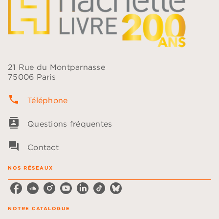
21 Rue du Montparnasse
75006 Paris
phone
Téléphone
contacts
Questions fréquentes
question_answer
Contact
NOS RÉSEAUX
NOTRE CATALOGUE