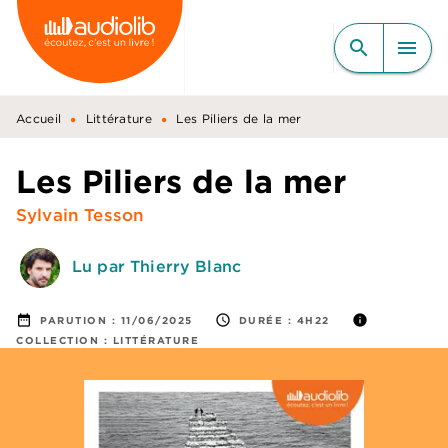
MENU
RECHERCHE
CONTENU
search
menu
PIED DE PAGE
•
•
Accueil
Littérature
Les Piliers de la mer
Les Piliers de la mer
Sylvain Tesson
Lu par Thierry Blanc
date_range
access_time
info
PARUTION :
11/06/2025
DURÉE :
4H22
COLLECTION :
LITTÉRATURE