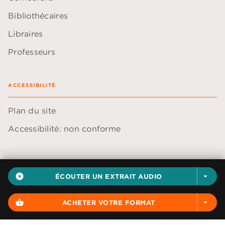
Bibliothécaires
Libraires
Professeurs
ACCESSIBILITÉ
Plan du site
Accessibilité: non conforme
play_circle_filled
ÉCOUTER UN EXTRAIT AUDIO
arrow_drop_down
Données personnelles
Paramétrer vos cookies
shopping_basket
ACHETER VOTRE FORMAT
arrow_drop_down
Mentions légales
Conditions générales d'utilisation