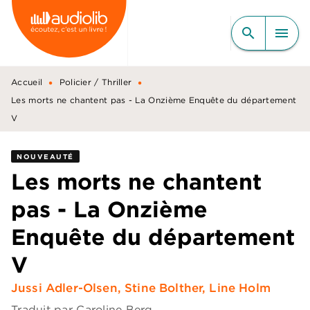
MENU
RECHERCHE
CONTENU
search
menu
PIED DE PAGE
•
•
Accueil
Policier / Thriller
Les morts ne chantent pas - La Onzième Enquête du département
V
NOUVEAUTÉ
Les morts ne chantent
pas - La Onzième
Enquête du département
V
Jussi Adler-Olsen
,
Stine Bolther
,
Line Holm
Traduit par
Caroline Berg