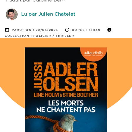
Lu par Julien Chatelet
date_range
access_time
info
PARUTION :
20/05/2026
DURÉE :
15H49
COLLECTION :
POLICIER / THRILLER