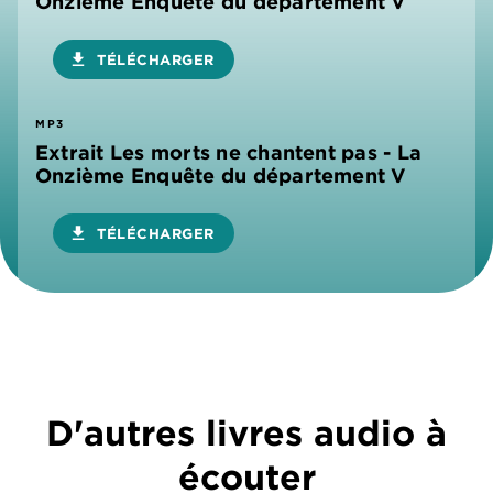
Onzième Enquête du département V
download
TÉLÉCHARGER
MP3
Extrait Les morts ne chantent pas - La
Onzième Enquête du département V
download
TÉLÉCHARGER
D'autres livres audio à
écouter