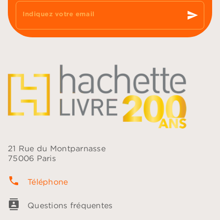
send
Indiquez votre email
21 Rue du Montparnasse
75006 Paris
phone
Téléphone
contacts
Questions fréquentes