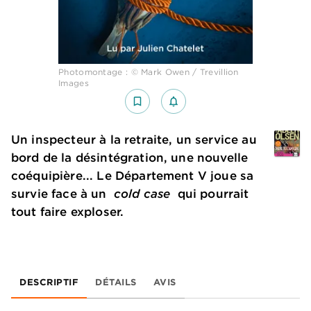
Photomontage : © Mark Owen / Trevillion
Images
bookmark_border
notifications_none_outlined
Un inspecteur à la retraite, un service au
bord de la désintégration, une nouvelle
coéquipière... Le Département V joue sa
survie face à un
cold case
qui pourrait
tout faire exploser.
DESCRIPTIF
DÉTAILS
AVIS