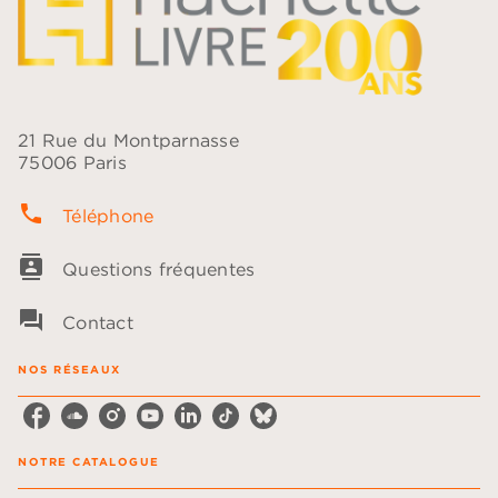
21 Rue du Montparnasse
75006 Paris
phone
Téléphone
contacts
Questions fréquentes
question_answer
Contact
NOS RÉSEAUX
NOTRE CATALOGUE