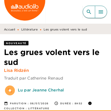
MENU
RECHERCHE
CONTENU
search
menu
PIED DE PAGE
•
•
Accueil
Littérature
Les grues volent vers le sud
NOUVEAUTÉ
Les grues volent vers le
sud
Lisa Ridzén
Traduit par
Catherine Renaud
Lu par Jeanne Cherhal
date_range
access_time
info
PARUTION :
08/07/2026
DURÉE :
8H52
COLLECTION :
LITTÉRATURE