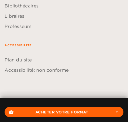
Bibliothécaires
Libraires
Professeurs
ACCESSIBILITÉ
Plan du site
Accessibilité: non conforme
Données personnelles
Paramétrer vos cookies
shopping_basket
ACHETER VOTRE FORMAT
arrow_drop_down
Mentions légales
Conditions générales d'utilisation