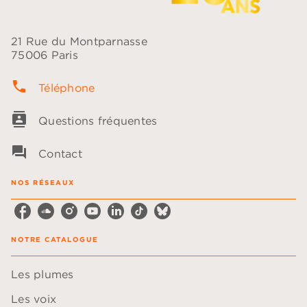
21 Rue du Montparnasse
75006 Paris
phone
Téléphone
contacts
Questions fréquentes
question_answer
Contact
NOS RÉSEAUX
NOTRE CATALOGUE
Les plumes
Les voix