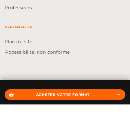
Professeurs
ACCESSIBILITÉ
Plan du site
Accessibilité: non conforme
Données personnelles
Paramétrer vos cookies
shopping_basket
ACHETER VOTRE FORMAT
arrow_drop_down
Mentions légales
Conditions générales d'utilisation
Charte de référencement