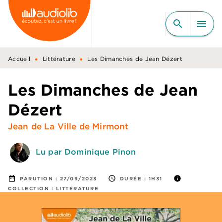
MENU
RECHERCHE
CONTENU
search
menu
PIED DE PAGE
•
•
Accueil
Littérature
Les Dimanches de Jean Dézert
Les Dimanches de Jean
Dézert
Jean de La Ville de Mirmont
Lu par Dominique Pinon
date_range
access_time
info
PARUTION :
27/09/2023
DURÉE :
1H31
COLLECTION :
LITTÉRATURE