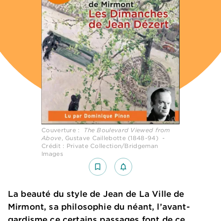
Couverture :
The Boulevard Viewed from
Above
, Gustave Caillebotte (1848-94) -
Crédit : Private Collection/Bridgeman
Images
bookmark_border
notifications_none_outlined
La beauté du style de Jean de La Ville de
Mirmont, sa philosophie du néant, l’avant-
gardisme ce certains passages font de ce