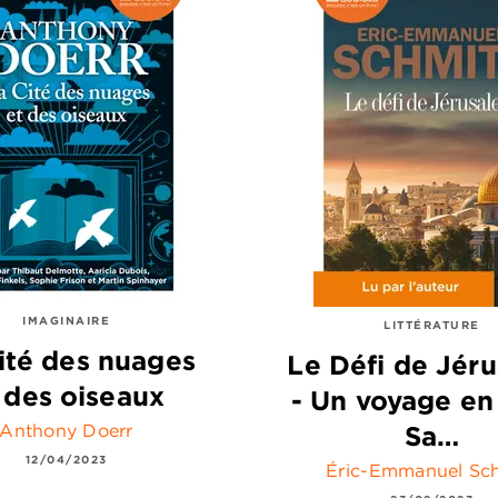
IMAGINAIRE
LITTÉRATURE
ité des nuages
Le Défi de Jér
 des oiseaux
- Un voyage en
Anthony Doerr
Sa…
12/04/2023
Éric-Emmanuel Sch