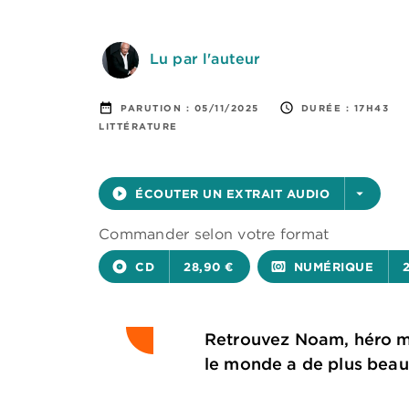
Lu par l'auteur
date_range
access_time
PARUTION :
05/11/2025
DURÉE :
17H43
LITTÉRATURE
play_circle_filled
ÉCOUTER UN EXTRAIT AUDIO
arrow_drop_down
Commander selon votre format
album
CD
28,90 €
surround_sound
NUMÉRIQUE
Retrouvez Noam, héro mag
le monde a de plus beau à