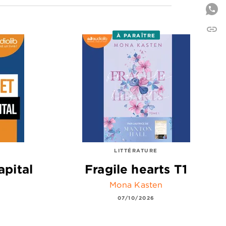
link
C
À PARAÎTRE
LITTÉRATURE
apital
Fragile hearts T1
Mona Kasten
07/10/2026