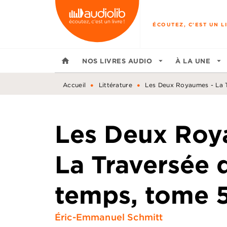
MENU
RECHERCHE
CONTENU
ÉCOUTEZ, C'EST UN LI
home
NOS LIVRES AUDIO
arrow_drop_down
À LA UNE
arrow_drop_down
•
•
Accueil
Littérature
Les Deux Royaumes - La 
Les Deux Roy
La Traversée 
temps, tome 
Éric-Emmanuel Schmitt