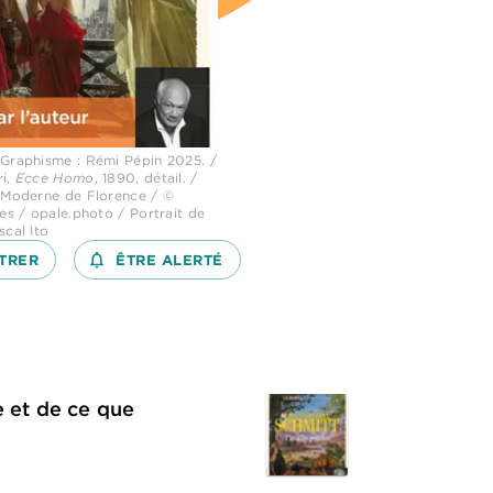
 Graphisme : Rémi Pépin 2025. /
ri,
Ecce Homo
, 1890, détail. /
t Moderne de Florence / ©
ves / opale.photo / Portrait de
scal Ito
TRER
notifications_none_outlined
ÊTRE ALERTÉ
e et de ce que