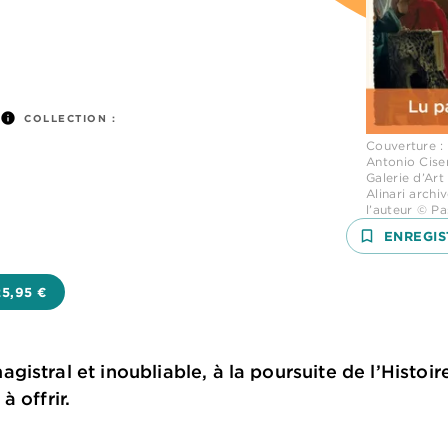
info
COLLECTION :
Couverture :
Antonio Cise
Galerie d’Ar
Alinari archi
l’auteur © Pa
bookmark_border
ENREGIS
25,95 €
istral et inoubliable, à la poursuite de l’Histoir
 offrir.