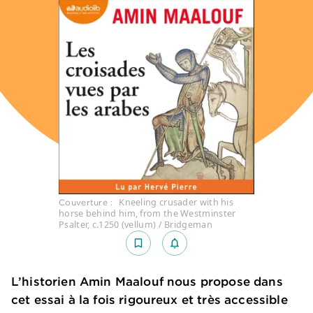
Kneeling crusader with his
Couverture :
horse behind him, from the Westminster
Psalter, c.1250 (vellum) / Bridgeman
bookmark_border
notifications_none_outlined
L’historien Amin Maalouf nous propose dans
cet essai à la fois rigoureux et très accessible