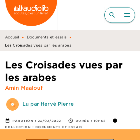
MENU
RECHERCHE
CONTENU
search
menu
PIED DE PAGE
•
•
Accueil
Documents et essais
Les Croisades vues par les arabes
Les Croisades vues par
les arabes
Amin Maalouf
Lu par Hervé Pierre
date_range
access_time
info
PARUTION :
23/02/2022
DURÉE :
10H58
COLLECTION :
DOCUMENTS ET ESSAIS