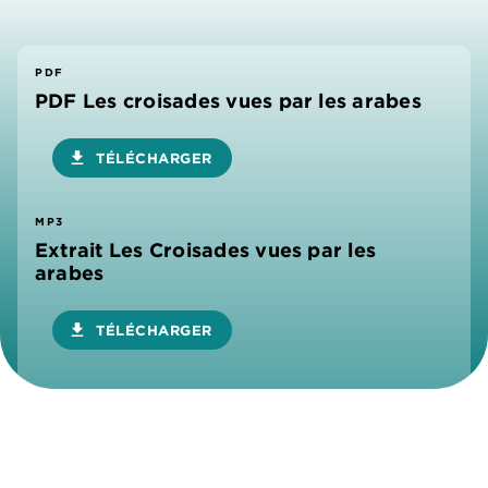
PDF
PDF Les croisades vues par les arabes
download
TÉLÉCHARGER
MP3
Extrait Les Croisades vues par les
arabes
download
TÉLÉCHARGER