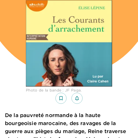
Photo de la bande : JF Paga.
bookmark_border
notifications_none_outlined
De la pauvreté normande à la haute
bourgeoisie marocaine, des ravages de la
guerre aux pièges du mariage, Reine traverse