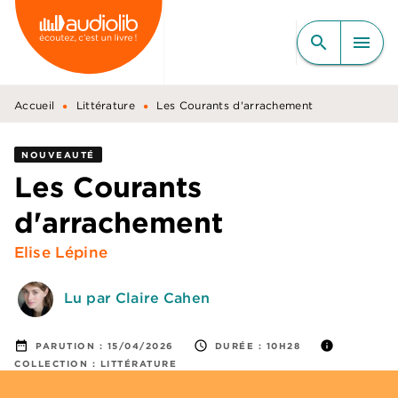
MENU
RECHERCHE
CONTENU
search
menu
PIED DE PAGE
•
•
Accueil
Littérature
Les Courants d'arrachement
NOUVEAUTÉ
Les Courants
d'arrachement
Elise Lépine
Lu par Claire Cahen
date_range
access_time
info
PARUTION :
15/04/2026
DURÉE :
10H28
COLLECTION :
LITTÉRATURE