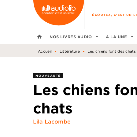
MENU
RECHERCHE
CONTENU
ÉCOUTEZ, C'EST UN LI
home
NOS LIVRES AUDIO
arrow_drop_down
À LA UNE
arrow_drop_down
•
•
Accueil
Littérature
Les chiens font des chats
NOUVEAUTÉ
Les chiens fo
chats
Lila Lacombe