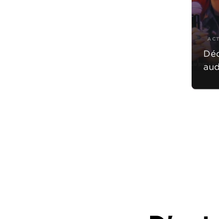
AC
Déc
aud