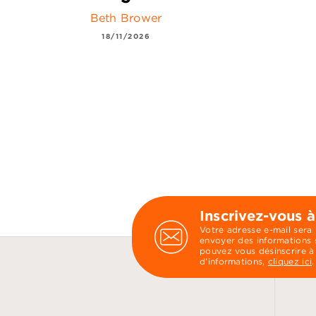
Beth Brower
18/11/2026
Inscrivez-vous à
Votre adresse e-mail sera
envoyer des informations s
pouvez vous désinscrire à
d’informations,
cliquez ici
.