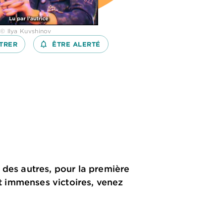
 © Ilya Kuvshinov
TRER
notifications_none_outlined
ÊTRE ALERTÉ
 des autres, pour la première
et immenses victoires, venez