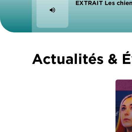
EXTRAIT Les chien
volume_up
Actualités &