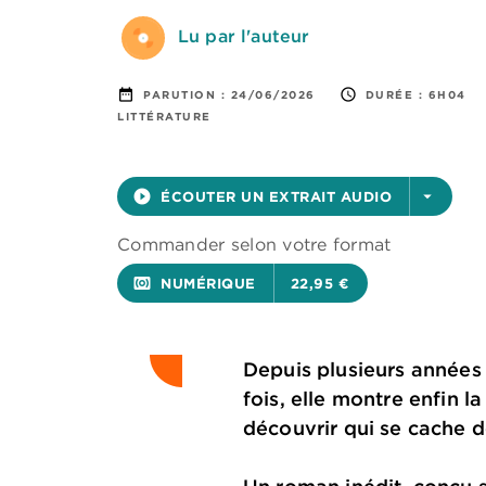
Lu par l'auteur
date_range
access_time
PARUTION :
24/06/2026
DURÉE :
6H04
LITTÉRATURE
play_circle_filled
ÉCOUTER UN EXTRAIT AUDIO
arrow_drop_down
Commander selon votre format
surround_sound
NUMÉRIQUE
22,95 €
Depuis plusieurs années 
fois, elle montre enfin l
découvrir qui se cache d