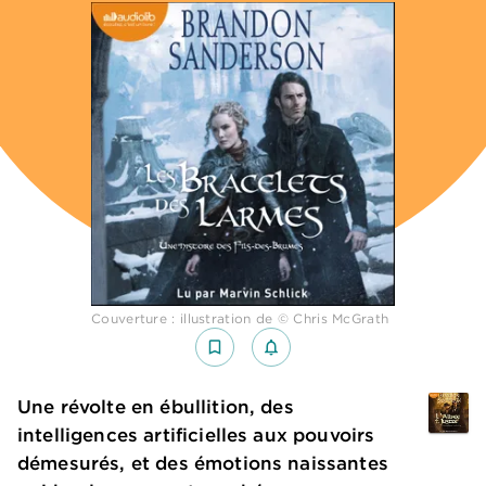
Couverture : illustration de © Chris McGrath
bookmark_border
notifications_none_outlined
Une révolte en ébullition, des
intelligences artificielles aux pouvoirs
démesurés, et des émotions naissantes