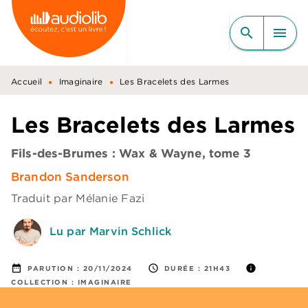
MENU
RECHERCHE
CONTENU
search
menu
PIED DE PAGE
•
•
Accueil
Imaginaire
Les Bracelets des Larmes
Les Bracelets des Larmes
Fils-des-Brumes : Wax & Wayne, tome 3
Brandon Sanderson
Traduit par
Mélanie Fazi
Lu par Marvin Schlick
date_range
access_time
info
PARUTION :
20/11/2024
DURÉE :
21H43
COLLECTION :
IMAGINAIRE