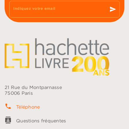
send
Indiquez votre email
21 Rue du Montparnasse
75006 Paris
phone
Téléphone
contacts
Questions fréquentes