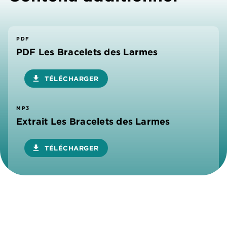
PDF
PDF Les Bracelets des Larmes
download
TÉLÉCHARGER
MP3
Extrait Les Bracelets des Larmes
download
TÉLÉCHARGER