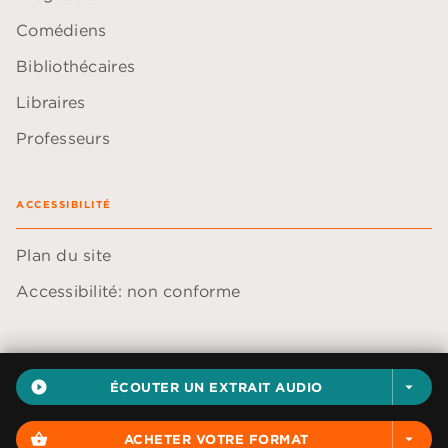
Comédiens
Bibliothécaires
Libraires
Professeurs
ACCESSIBILITÉ
Plan du site
Accessibilité: non conforme
play_circle_filled
ÉCOUTER UN EXTRAIT AUDIO
arrow_drop_down
Données personnelles
Paramétrer vos cookies
shopping_basket
ACHETER VOTRE FORMAT
arrow_drop_down