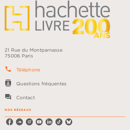
21 Rue du Montparnasse
75006 Paris
phone
Téléphone
contacts
Questions fréquentes
question_answer
Contact
NOS RÉSEAUX