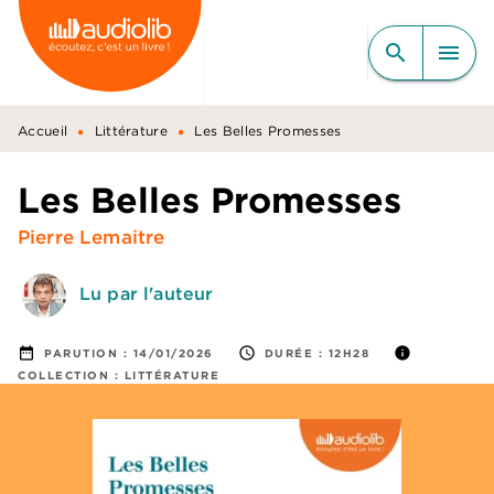
MENU
RECHERCHE
CONTENU
search
menu
PIED DE PAGE
•
•
Accueil
Littérature
Les Belles Promesses
Les Belles Promesses
Pierre Lemaitre
Lu par l'auteur
date_range
access_time
info
PARUTION :
14/01/2026
DURÉE :
12H28
COLLECTION :
LITTÉRATURE