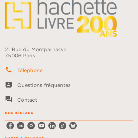
21 Rue du Montparnasse
75006 Paris
phone
Téléphone
contacts
Questions fréquentes
question_answer
Contact
NOS RÉSEAUX