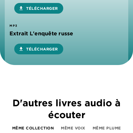
download
TÉLÉCHARGER
MP3
Extrait L'enquête russe
download
TÉLÉCHARGER
D'autres livres audio à
écouter
MÊME COLLECTION
MÊME VOIX
MÊME PLUME