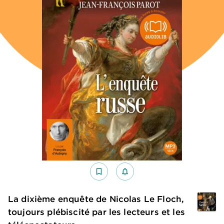
bookmark_border
notifications_none_outlined
La dixième enquête de Nicolas Le Floch,
toujours plébiscité par les lecteurs et les