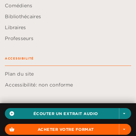
Comédiens
Bibliothécaires
Libraires
Professeurs
ACCESSIBILITÉ
Plan du site
Accessibilité: non conforme
play_circle_filled
ÉCOUTER UN EXTRAIT AUDIO
arrow_drop_down
Données personnelles
Paramétrer vos cookies
shopping_basket
ACHETER VOTRE FORMAT
arrow_drop_down
Mentions légales