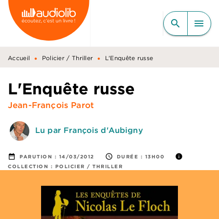
MENU
RECHERCHE
CONTENU
search
menu
PIED DE PAGE
•
•
Accueil
Policier / Thriller
L'Enquête russe
L'Enquête russe
Jean-François Parot
Lu par François d'Aubigny
date_range
access_time
info
PARUTION :
14/03/2012
DURÉE :
13H00
COLLECTION :
POLICIER / THRILLER