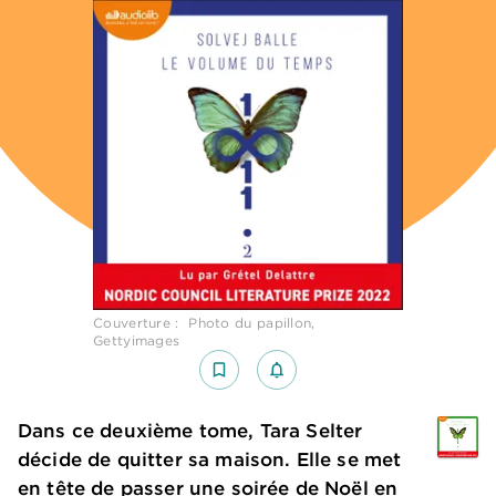
Couverture : Photo du papillon,
Gettyimages
bookmark_border
notifications_none_outlined
Dans ce deuxième tome, Tara Selter
décide de quitter sa maison. Elle se met
en tête de passer une soirée de Noël en