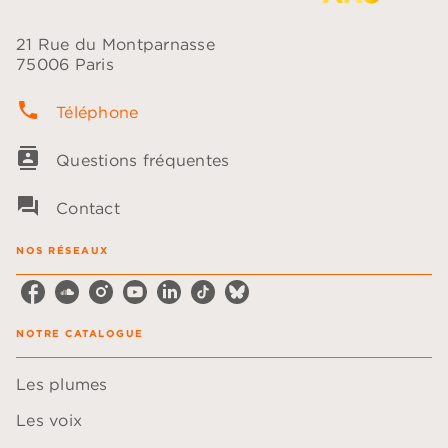
21 Rue du Montparnasse
75006 Paris
phone
Téléphone
contacts
Questions fréquentes
question_answer
Contact
NOS RÉSEAUX
NOTRE CATALOGUE
Les plumes
Les voix