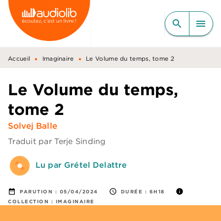
MENU
RECHERCHE
CONTENU
search
menu
PIED DE PAGE
•
•
Accueil
Imaginaire
Le Volume du temps, tome 2
Le Volume du temps,
tome 2
Solvej Balle
Traduit par
Terje Sinding
Lu par Grétel Delattre
date_range
access_time
info
PARUTION :
05/04/2024
DURÉE :
6H18
COLLECTION :
IMAGINAIRE