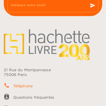
send
Indiquez votre email
21 Rue du Montparnasse
75006 Paris
phone
Téléphone
contacts
Questions fréquentes