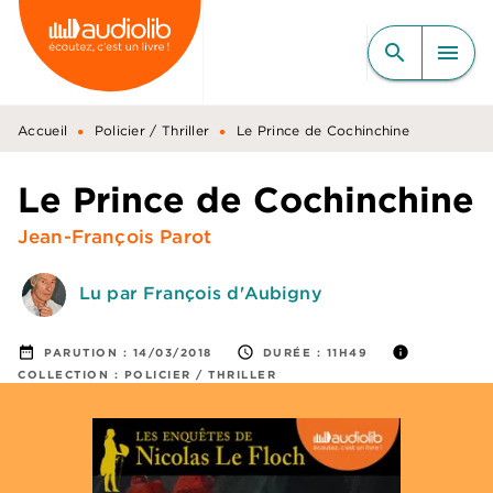
MENU
RECHERCHE
CONTENU
search
menu
PIED DE PAGE
•
•
Accueil
Policier / Thriller
Le Prince de Cochinchine
Le Prince de Cochinchine
Jean-François Parot
Lu par François d'Aubigny
date_range
access_time
info
PARUTION :
14/03/2018
DURÉE :
11H49
COLLECTION :
POLICIER / THRILLER