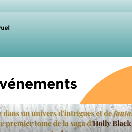
ruel
 Événements