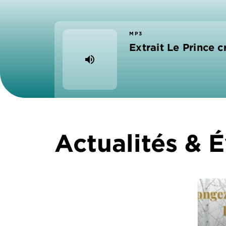
MP3
Extrait Le Prince c
volume_up
Actualités &