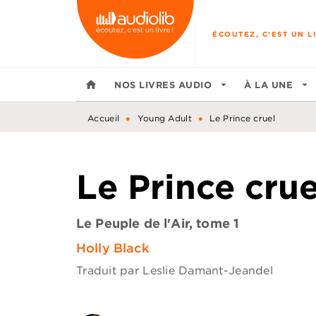
MENU
RECHERCHE
CONTENU
ÉCOUTEZ, C'EST UN LI
home
NOS LIVRES AUDIO
arrow_drop_down
À LA UNE
arrow_drop_down
•
•
Accueil
Young Adult
Le Prince cruel
Le Prince crue
Le Peuple de l'Air, tome 1
Holly Black
Traduit par
Leslie Damant-Jeandel