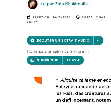
Lu par Zina Khakhoulia
date_range
access_time
PARUTION :
14/12/2022
DURÉE :
11H49
ADULT
play_circle_filled
ÉCOUTER UN EXTRAIT AUDIO
arrow_drop_down
Commander selon votre format
surround_sound
NUMÉRIQUE
22,95 €
«
Aiguise ta lame et en
Enlevée au monde des mor
les Fæs, des créatures s
un défi incessant, notam