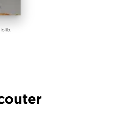
olib,
écouter