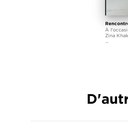
Rencontre
À l'occas
Zina Khak
…
D'autr