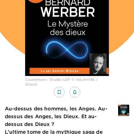
Couverture : Studio LGF © noLimit46 /
iStock
bookmark_border
notifications_none_outlined
Au-dessus des hommes, les Anges. Au-
dessus des Anges, les Dieux. Et au-
dessus des Dieux ?
L’ultime tome de la mythique saga de