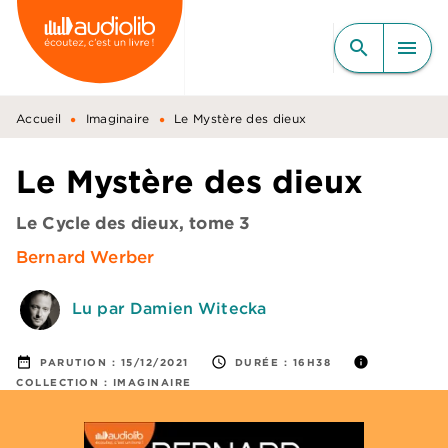
MENU
RECHERCHE
CONTENU
search
menu
PIED DE PAGE
•
•
Accueil
Imaginaire
Le Mystère des dieux
Le Mystère des dieux
Le Cycle des dieux, tome 3
Bernard Werber
Lu par Damien Witecka
date_range
access_time
info
PARUTION :
15/12/2021
DURÉE :
16H38
COLLECTION :
IMAGINAIRE