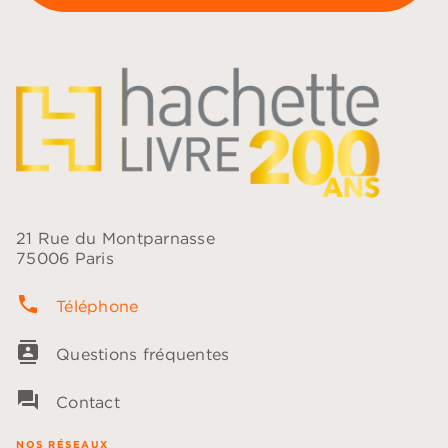
21 Rue du Montparnasse
75006 Paris
phone
Téléphone
contacts
Questions fréquentes
question_answer
Contact
NOS RÉSEAUX