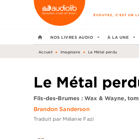
MENU
RECHERCHE
CONTENU
ÉCOUTEZ, C'EST UN LI
home
NOS LIVRES AUDIO
arrow_drop_down
À LA UNE
arrow_drop_down
•
•
Accueil
Imaginaire
Le Métal perdu
Le Métal perd
Fils-des-Brumes : Wax & Wayne, tom
Brandon Sanderson
Traduit par
Mélanie Fazi