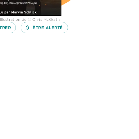
Illustration de © Chris McGrath
TRER
notifications_none_outlined
ÊTRE ALERTÉ