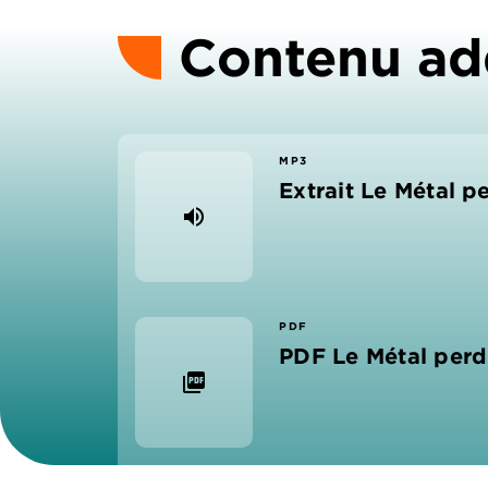
Contenu ad
MP3
Extrait Le Métal p
volume_up
PDF
PDF Le Métal per
picture_as_pdf