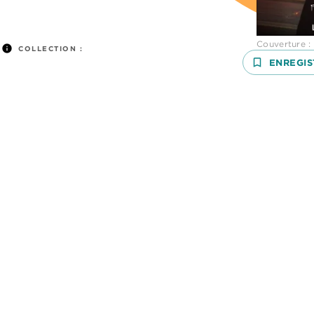
Couverture : 
info
COLLECTION :
bookmark_border
ENREGIS