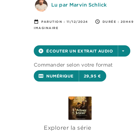
Lu par Marvin Schlick
date_range
access_time
PARUTION :
11/12/2024
DURÉE :
20H49
IMAGINAIRE
play_circle_filled
ÉCOUTER UN EXTRAIT AUDIO
arrow_drop_down
Commander selon votre format
surround_sound
NUMÉRIQUE
29,95 €
Explorer la série