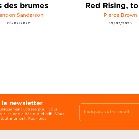
ls des brumes
Red Rising, t
andon Sanderson
Pierce Brown
20/07/2022
19/07/2023
 la newsletter
 uniquement utilisée pour vous
Indiquez votre email
ur les actualités d'Audiolib. Vous
 tout moment. Pour plus