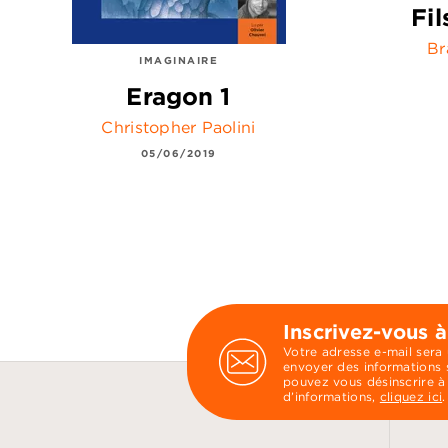
Fi
Br
IMAGINAIRE
Eragon 1
Christopher Paolini
05/06/2019
Inscrivez-vous à
Votre adresse e-mail sera
envoyer des informations s
pouvez vous désinscrire à
d’informations,
cliquez ici
.