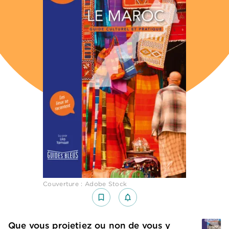
Couverture : Adobe Stock
bookmark_border
notifications_none_outlined
Que vous projetiez ou non de vous y