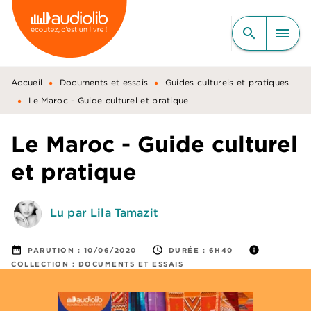
MENU
RECHERCHE
CONTENU
search
menu
PIED DE PAGE
•
•
Accueil
Documents et essais
Guides culturels et pratiques
•
Le Maroc - Guide culturel et pratique
Le Maroc - Guide culturel
et pratique
Lu par Lila Tamazit
date_range
access_time
info
PARUTION :
10/06/2020
DURÉE :
6H40
COLLECTION :
DOCUMENTS ET ESSAIS