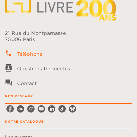
21 Rue du Montparnasse
75006 Paris
phone
Téléphone
contacts
Questions fréquentes
question_answer
Contact
NOS RÉSEAUX
NOTRE CATALOGUE